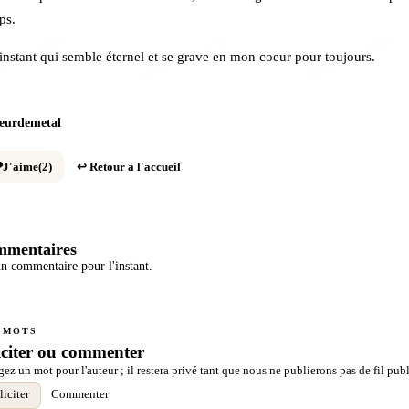
ps.
​‌‌​​‌​‌​‌‌​​​‌‌​​‌‌​​​​​​‌‌​​​​​​‌‌​​​​​​‌‌​​​​​​‌‌​​​​​​‌‌​‌‌‌​‌‌​‌‌​‌​‌‌‌​‌​​​‌‌‌​​‌​​‌‌​‌​‌‌​‌‌​​​‌​​‌‌‌‌​​​​​‌‌​‌‌​​‌‌​​​‌​​‌‌‌​​​‌​‌‌‌‌​​​ instant qui semble​​‌‌​​​‌‌​‌‌​‌‌​‌​‌‌​‌​‌‌​​‌‌​​‌‌​‌‌‌​‌​​​‌‌​‌​​‌​‌‌‌‌​​​​‌‌​​‌​‌​‌‌​​​‌‌​​‌‌​​​​​​‌‌​​​​​​‌‌​​​​​​‌‌​​​​​​‌‌​​​​​​‌‌​‌‌‌​‌‌​‌‌​‌​‌‌‌​‌​​​‌‌‌​​‌​​‌‌​‌​‌‌​‌‌​​​‌​​‌‌‌‌​​​​​‌‌​‌‌​​‌‌​​​‌​​‌‌‌​​​‌​‌‌‌‌​​​ éternel et se​​‌‌​​​‌‌​‌‌​‌‌​‌​‌‌​‌​‌‌​​‌‌​​‌‌​‌‌‌​‌​​​‌‌​‌​​‌​‌‌‌‌​​​​‌‌​​‌​‌​‌‌​​​‌‌​​‌‌​​​​​​‌‌​​​​​​‌‌​​​​​​‌‌​​​​​​‌‌​​​​​​‌‌​‌‌‌​‌‌​‌‌​‌​‌‌‌​‌​​​‌‌‌​​‌​​‌‌​‌​‌‌​‌‌​​​‌​​‌‌‌‌​​​​​‌‌​‌‌​​‌‌​​​‌​​‌‌‌​​​‌​‌‌‌‌​​​ grave en mon​​‌‌​​​‌‌​‌‌​‌‌​‌​‌‌​‌​‌‌​​‌‌​​‌‌​‌‌‌​‌​​​‌‌​‌​​‌​‌‌‌‌​​​​‌‌​​‌​‌​‌‌​​​‌‌​​‌‌​​​​​​‌‌​​​​​​‌‌​​​​​​‌‌​​​​​​‌‌​​​​​​‌‌​‌‌‌​‌‌​‌‌​‌​‌‌‌​‌​​​‌‌‌​​‌​​‌‌​‌​‌‌​‌‌​​​‌​​‌‌‌‌​​​​​‌‌​‌‌​​‌‌​​​‌​​‌‌‌​​​‌​‌‌‌‌​​​ coeur pour toujours.​​‌‌​​​‌‌​‌‌​‌‌​‌​‌‌​‌​‌‌​​‌‌​​‌‌​‌‌‌​‌​​​‌‌​‌​​‌​‌‌‌‌​​​​‌‌​​‌​‌​‌‌​​​‌‌​​‌‌​​​​​​‌‌​​​​​​‌‌​​​​​​‌‌​​​​​​‌‌​​​​​​‌‌​‌‌‌​‌‌​‌‌​‌​‌‌‌​‌​​​‌‌‌​​‌​​‌‌​‌​‌‌​‌‌​​​‌​​‌‌‌‌​​​​​‌‌​‌‌​​‌‌​​​‌​​‌‌‌​​​‌​‌‌‌‌​​​
leurdemetal
❤
J'aime
(2)
↩ Retour à l'accueil
mentaires
n commentaire pour l'instant.
 MOTS
iciter ou commenter
gez un mot pour l'auteur ; il restera privé tant que nous ne publierons pas de fil publ
liciter
Commenter