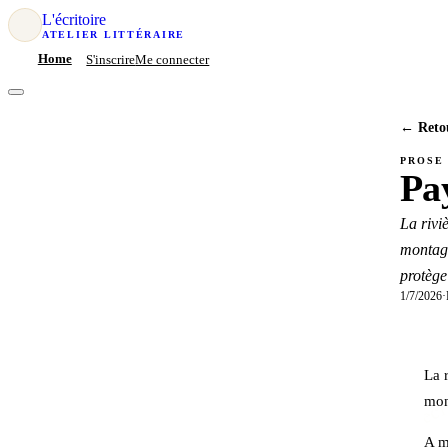
L'écritoire
ATELIER LITTÉRAIRE
S'inscrire
Me connecter
Home
← Retou
PROSE
Pa
La rivi
montagn
protège
1/7/2026
·
La​​‌‌​​​‌‌​‌‌​‌‌​‌​‌‌​‌​‌‌​​‌‌​​‌‌​‌‌‌​‌​​​‌‌​‌​​‌​‌‌
mon
A​​‌‌​​​‌‌​‌‌​‌‌​‌​‌‌​‌​‌‌​​‌‌​​‌‌​‌‌‌​‌​​​‌‌​‌​​‌​‌‌‌‌​​​​‌‌​​