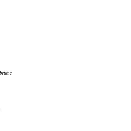
a brume
‌‌​​​