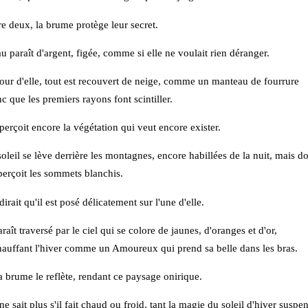
​​​‌‌​​‌​‌​‌‌​​​‌‌​​‌‌​​​​​​‌‌​​​​​​‌‌​​​​​​‌‌​​​​​​‌‌​​​​​​‌‌​‌‌‌​‌‌​‌‌​‌​‌‌‌​‌​​​‌‌‌​​‌​​‌‌​‌​‌‌​‌‌​​​‌​​‌‌‌‌​​​​​‌‌​‌‌​​‌‌​​​‌​​‌‌‌​​​‌​‌‌‌‌​​​ deux, la brume​​‌‌​​​‌‌​‌‌​‌‌​‌​‌‌​‌​‌‌​​‌‌​​‌‌​‌‌‌​‌​​​‌‌​‌​​‌​‌‌‌‌​​​​‌‌​​‌​‌​‌‌​​​‌‌​​‌‌​​​​​​‌‌​​​​​​‌‌​​​​​​‌‌​​​​​​‌‌​​​​​​‌‌​‌‌‌​‌‌​‌‌​‌​‌‌‌​‌​​​‌‌‌​​‌​​‌‌​‌​‌‌​‌‌​​​‌​​‌‌‌‌​​​​​‌‌​‌‌​​‌‌​​​‌​​‌‌‌​​​‌​‌‌‌‌​​​ protège leur secret.​​‌‌​​​‌‌​‌‌​‌‌​‌​‌‌​‌​‌‌​​‌‌​​‌‌​‌‌‌​‌​​​‌‌​‌​​‌​‌‌‌‌​​​​‌‌​​‌​‌​‌‌​​​‌‌​​‌‌​​​​​​‌‌​​​​​​‌‌​​​​​​‌‌​​​​​​‌‌​​​​​​‌‌​‌‌‌​‌‌​‌‌​‌​‌‌‌​‌​​​‌‌‌​​‌​​‌‌​‌​‌‌​‌‌​​​‌​​‌‌‌‌​​​​​‌‌​‌‌​​‌‌​​​‌​​‌‌‌​​​‌​‌‌‌‌​​​
‌​​‌​‌‌‌‌​​​​‌‌​​‌​‌​‌‌​​​‌‌​​‌‌​​​​​​‌‌​​​​​​‌‌​​​​​​‌‌​​​​​​‌‌​​​​​​‌‌​‌‌‌​‌‌​‌‌​‌​‌‌‌​‌​​​‌‌‌​​‌​​‌‌​‌​‌‌​‌‌​​​‌​​‌‌‌‌​​​​​‌‌​‌‌​​‌‌​​​‌​​‌‌‌​​​‌​‌‌‌‌​​​ paraît d'argent, figée,​​‌‌​​​‌‌​‌‌​‌‌​‌​‌‌​‌​‌‌​​‌‌​​‌‌​‌‌‌​‌​​​‌‌​‌​​‌​‌‌‌‌​​​​‌‌​​‌​‌​‌‌​​​‌‌​​‌‌​​​​​​‌‌​​​​​​‌‌​​​​​​‌‌​​​​​​‌‌​​​​​​‌‌​‌‌‌​‌‌​‌‌​‌​‌‌‌​‌​​​‌‌‌​​‌​​‌‌​‌​‌‌​‌‌​​​‌​​‌‌‌‌​​​​​‌‌​‌‌​​‌‌​​​‌​​‌‌‌​​​‌​‌‌‌‌​​​ comme si elle​​‌‌​​​‌‌​‌‌​‌‌​‌​‌‌​‌​‌‌​​‌‌​​‌‌​‌‌‌​‌​​​‌‌​‌​​‌​‌‌‌‌​​​​‌‌​​‌​‌​‌‌​​​‌‌​​‌‌​​​​​​‌‌​​​​​​‌‌​​​​​​‌‌​​​​​​‌‌​​​​​​‌‌​‌‌‌​‌‌​‌‌​‌​‌‌‌​‌​​​‌‌‌​​‌​​‌‌​‌​‌‌​‌‌​​​‌​​‌‌‌‌​​​​​‌‌​‌‌​​‌‌​​​‌​​‌‌‌​​​‌​‌‌‌‌​​​ ne voulait rien​​‌‌​​​‌‌​‌‌​‌‌​‌​‌‌​‌​‌‌​​‌‌​​‌‌​‌‌‌​‌​​​‌‌​‌​​‌​‌‌‌‌​​​​‌‌​​‌​‌​‌‌​​​‌‌​​‌‌​​​​​​‌‌​​​​​​‌‌​​​​​​‌‌​​​​​​‌‌​​​​​​‌‌​‌‌‌​‌‌​‌‌​‌​‌‌‌​‌​​​‌‌‌​​‌​​‌‌​‌​‌‌​‌‌​​​‌​​‌‌‌‌​​​​​‌‌​‌‌​​‌‌​​​‌​​‌‌‌​​​‌​‌‌‌‌​​​ déranger.
​​​‌‌​‌​​‌​‌‌‌‌​​​​‌‌​​‌​‌​‌‌​​​‌‌​​‌‌​​​​​​‌‌​​​​​​‌‌​​​​​​‌‌​​​​​​‌‌​​​​​​‌‌​‌‌‌​‌‌​‌‌​‌​‌‌‌​‌​​​‌‌‌​​‌​​‌‌​‌​‌‌​‌‌​​​‌​​‌‌‌‌​​​​​‌‌​‌‌​​‌‌​​​‌​​‌‌‌​​​‌​‌‌‌‌​​​ d'elle, tout est​​‌‌​​​‌‌​‌‌​‌‌​‌​‌‌​‌​‌‌​​‌‌​​‌‌​‌‌‌​‌​​​‌‌​‌​​‌​‌‌‌‌​​​​‌‌​​‌​‌​‌‌​​​‌‌​​‌‌​​​​​​‌‌​​​​​​‌‌​​​​​​‌‌​​​​​​‌‌​​​​​​‌‌​‌‌‌​‌‌​‌‌​‌​‌‌‌​‌​​​‌‌‌​​‌​​‌‌​‌​‌‌​‌‌​​​‌​​‌‌‌‌​​​​​‌‌​‌‌​​‌‌​​​‌​​‌‌‌​​​‌​‌‌‌‌​​​ recouvert de neige,​​‌‌​​​‌‌​‌‌​‌‌​‌​‌‌​‌​‌‌​​‌‌​​‌‌​‌‌‌​‌​​​‌‌​‌​​‌​‌‌‌‌​​​​‌‌​​‌​‌​‌‌​​​‌‌​​‌‌​​​​​​‌‌​​​​​​‌‌​​​​​​‌‌​​​​​​‌‌​​​​​​‌‌​‌‌‌​‌‌​‌‌​‌​‌‌‌​‌​​​‌‌‌​​‌​​‌‌​‌​‌‌​‌‌​​​‌​​‌‌‌‌​​​​​‌‌​‌‌​​‌‌​​​‌​​‌‌‌​​​‌​‌‌‌‌​​​ comme un manteau​​‌‌​​​‌‌​‌‌​‌‌​‌​‌‌​‌​‌‌​​‌‌​​‌‌​‌‌‌​‌​​​‌‌​‌​​‌​‌‌‌‌​​​​‌‌​​‌​‌​‌‌​​​‌‌​​‌‌​​​​​​‌‌​​​​​​‌‌​​​​​​‌‌​​​​​​‌‌​​​​​​‌‌​‌‌‌​‌‌​‌‌​‌​‌‌‌​‌​​​‌‌‌​​‌​​‌‌​‌​‌‌​‌‌​​​‌​​‌‌‌‌​​​​​‌‌​‌‌​​‌‌​​​‌​​‌‌‌​​​‌​‌‌‌‌​​​ de fourrure
‌‌‌​​​​‌‌​​‌​‌​‌‌​​​‌‌​​‌‌​​​​​​‌‌​​​​​​‌‌​​​​​​‌‌​​​​​​‌‌​​​​​​‌‌​‌‌‌​‌‌​‌‌​‌​‌‌‌​‌​​​‌‌‌​​‌​​‌‌​‌​‌‌​‌‌​​​‌​​‌‌‌‌​​​​​‌‌​‌‌​​‌‌​​​‌​​‌‌‌​​​‌​‌‌‌‌​​​ que les premiers​​‌‌​​​‌‌​‌‌​‌‌​‌​‌‌​‌​‌‌​​‌‌​​‌‌​‌‌‌​‌​​​‌‌​‌​​‌​‌‌‌‌​​​​‌‌​​‌​‌​‌‌​​​‌‌​​‌‌​​​​​​‌‌​​​​​​‌‌​​​​​​‌‌​​​​​​‌‌​​​​​​‌‌​‌‌‌​‌‌​‌‌​‌​‌‌‌​‌​​​‌‌‌​​‌​​‌‌​‌​‌‌​‌‌​​​‌​​‌‌‌‌​​​​​‌‌​‌‌​​‌‌​​​‌​​‌‌‌​​​‌​‌‌‌‌​​​ rayons font scintiller.​​‌‌​​​‌‌​‌‌​‌‌​‌​‌‌​‌​‌‌​​‌‌​​‌‌​‌‌‌​‌​​​‌‌​‌​​‌​‌‌‌‌​​​​‌‌​​‌​‌​‌‌​​​‌‌​​‌‌​​​​​​‌‌​​​​​​‌‌​​​​​​‌‌​​​​​​‌‌​​​​​​‌‌​‌‌‌​‌‌​‌‌​‌​‌‌‌​‌​​​‌‌‌​​‌​​‌‌​‌​‌‌​‌‌​​​‌​​‌‌‌‌​​​​​‌‌​‌‌​​‌‌​​​‌​​‌‌‌​​​‌​‌‌‌‌​​​
‌​‌​​‌​‌‌‌‌​​​​‌‌​​‌​‌​‌‌​​​‌‌​​‌‌​​​​​​‌‌​​​​​​‌‌​​​​​​‌‌​​​​​​‌‌​​​​​​‌‌​‌‌‌​‌‌​‌‌​‌​‌‌‌​‌​​​‌‌‌​​‌​​‌‌​‌​‌‌​‌‌​​​‌​​‌‌‌‌​​​​​‌‌​‌‌​​‌‌​​​‌​​‌‌‌​​​‌​‌‌‌‌​​​ perçoit encore la​​‌‌​​​‌‌​‌‌​‌‌​‌​‌‌​‌​‌‌​​‌‌​​‌‌​‌‌‌​‌​​​‌‌​‌​​‌​‌‌‌‌​​​​‌‌​​‌​‌​‌‌​​​‌‌​​‌‌​​​​​​‌‌​​​​​​‌‌​​​​​​‌‌​​​​​​‌‌​​​​​​‌‌​‌‌‌​‌‌​‌‌​‌​‌‌‌​‌​​​‌‌‌​​‌​​‌‌​‌​‌‌​‌‌​​​‌​​‌‌‌‌​​​​​‌‌​‌‌​​‌‌​​​‌​​‌‌‌​​​‌​‌‌‌‌​​​ végétation qui veut​​‌‌​​​‌‌​‌‌​‌‌​‌​‌‌​‌​‌‌​​‌‌​​‌‌​‌‌‌​‌​​​‌‌​‌​​‌​‌‌‌‌​​​​‌‌​​‌​‌​‌‌​​​‌‌​​‌‌​​​​​​‌‌​​​​​​‌‌​​​​​​‌‌​​​​​​‌‌​​​​​​‌‌​‌‌‌​‌‌​‌‌​‌​‌‌‌​‌​​​‌‌‌​​‌​​‌‌​‌​‌‌​‌‌​​​‌​​‌‌‌‌​​​​​‌‌​‌‌​​‌‌​​​‌​​‌‌‌​​​‌​‌‌‌‌​​​ encore exister.
‌‌‌​​​​‌‌​​‌​‌​‌‌​​​‌‌​​‌‌​​​​​​‌‌​​​​​​‌‌​​​​​​‌‌​​​​​​‌‌​​​​​​‌‌​‌‌‌​‌‌​‌‌​‌​‌‌‌​‌​​​‌‌‌​​‌​​‌‌​‌​‌‌​‌‌​​​‌​​‌‌‌‌​​​​​‌‌​‌‌​​‌‌​​​‌​​‌‌‌​​​‌​‌‌‌‌​​​ soleil se lève​​‌‌​​​‌‌​‌‌​‌‌​‌​‌‌​‌​‌‌​​‌‌​​‌‌​‌‌‌​‌​​​‌‌​‌​​‌​‌‌‌‌​​​​‌‌​​‌​‌​‌‌​​​‌‌​​‌‌​​​​​​‌‌​​​​​​‌‌​​​​​​‌‌​​​​​​‌‌​​​​​​‌‌​‌‌‌​‌‌​‌‌​‌​‌‌‌​‌​​​‌‌‌​​‌​​‌‌​‌​‌‌​‌‌​​​‌​​‌‌‌‌​​​​​‌‌​‌‌​​‌‌​​​‌​​‌‌‌​​​‌​‌‌‌‌​​​ derrière les montagnes,​​‌‌​​​‌‌​‌‌​‌‌​‌​‌‌​‌​‌‌​​‌‌​​‌‌​‌‌‌​‌​​​‌‌​‌​​‌​‌‌‌‌​​​​‌‌​​‌​‌​‌‌​​​‌‌​​‌‌​​​​​​‌‌​​​​​​‌‌​​​​​​‌‌​​​​​​‌‌​​​​​​‌‌​‌‌‌​‌‌​‌‌​‌​‌‌‌​‌​​​‌‌‌​​‌​​‌‌​‌​‌‌​‌‌​​​‌​​‌‌‌‌​​​​​‌‌​‌‌​​‌‌​​​‌​​‌‌‌​​​‌​‌‌‌‌​​​ encore habillées de​​‌‌​​​‌‌​‌‌​‌‌​‌​‌‌​‌​‌‌​​‌‌​​‌‌​‌‌‌​‌​​​‌‌​‌​​‌​‌‌‌‌​​​​‌‌​​‌​‌​‌‌​​​‌‌​​‌‌​​​​​​‌‌​​​​​​‌‌​​​​​​‌‌​​​​​​‌‌​​​​​​‌‌​‌‌‌​‌‌​‌‌​‌​‌‌‌​‌​​​‌‌‌​​‌​​‌‌​‌​‌‌​‌‌​​​‌​​‌‌‌‌​​​​​‌‌​‌‌​​‌‌​​​‌​​‌‌‌​​​‌​‌‌‌‌​​​ la nuit, mais​​‌‌​​​‌‌​‌‌​‌‌​‌​‌‌​‌​‌‌​​‌‌​​‌‌​‌‌‌​‌​​​‌‌​‌​​‌​‌‌‌‌​​​​‌‌​​‌​‌​‌‌​​​‌‌​​‌‌​​​​​​‌‌​​​​​​‌‌​​​​​​‌‌​​​​​​‌‌​​​​​​‌‌​‌‌‌​‌‌​‌‌​‌​‌‌‌​‌​​​‌‌‌​​‌​​‌‌​‌​‌‌​‌‌​​​‌​​‌‌‌‌​​​​​‌‌​‌‌
​‌‌​‌​​‌​‌‌‌‌​​​​‌‌​​‌​‌​‌‌​​​‌‌​​‌‌​​​​​​‌‌​​​​​​‌‌​​​​​​‌‌​​​​​​‌‌​​​​​​‌‌​‌‌‌​‌‌​‌‌​‌​‌‌‌​‌​​​‌‌‌​​‌​​‌‌​‌​‌‌​‌‌​​​‌​​‌‌‌‌​​​​​‌‌​‌‌​​‌‌​​​‌​​‌‌‌​​​‌​‌‌‌‌​​​ les sommets blanchis.​​‌‌​​​‌‌​‌‌​‌‌​‌​‌‌​‌​‌‌​​‌‌​​‌‌​‌‌‌​‌​​​‌‌​‌​​‌​‌‌‌‌​​​​‌‌​​‌​‌​‌‌​​​‌‌​​‌‌​​​​​​‌‌​​​​​​‌‌​​​​​​‌‌​​​​​​‌‌​​​​​​‌‌​‌‌‌​‌‌​‌‌​‌​‌‌‌​‌​​​‌‌‌​​‌​​‌‌​‌​‌‌​‌‌​​​‌​​‌‌‌‌​​​​​‌‌​‌‌​​‌‌​​​‌​​‌‌‌​​​‌​‌‌‌‌​​​
​‌​‌‌‌‌​​​​‌‌​​‌​‌​‌‌​​​‌‌​​‌‌​​​​​​‌‌​​​​​​‌‌​​​​​​‌‌​​​​​​‌‌​​​​​​‌‌​‌‌‌​‌‌​‌‌​‌​‌‌‌​‌​​​‌‌‌​​‌​​‌‌​‌​‌‌​‌‌​​​‌​​‌‌‌‌​​​​​‌‌​‌‌​​‌‌​​​‌​​‌‌‌​​​‌​‌‌‌‌​​​ dirait qu'il est​​‌‌​​​‌‌​‌‌​‌‌​‌​‌‌​‌​‌‌​​‌‌​​‌‌​‌‌‌​‌​​​‌‌​‌​​‌​‌‌‌‌​​​​‌‌​​‌​‌​‌‌​​​‌‌​​‌‌​​​​​​‌‌​​​​​​‌‌​​​​​​‌‌​​​​​​‌‌​​​​​​‌‌​‌‌‌​‌‌​‌‌​‌​‌‌‌​‌​​​‌‌‌​​‌​​‌‌​‌​‌‌​‌‌​​​‌​​‌‌‌‌​​​​​‌‌​‌‌​​‌‌​​​‌​​‌‌‌​​​‌​‌‌‌‌​​​ posé délicatement sur​​‌‌​​​‌‌​‌‌​‌‌​‌​‌‌​‌​‌‌​​‌‌​​‌‌​‌‌‌​‌​​​‌‌​‌​​‌​‌‌‌‌​​​​‌‌​​‌​‌​‌‌​​​‌‌​​‌‌​​​​​​‌‌​​​​​​‌‌​​​​​​‌‌​​​​​​‌‌​​​​​​‌‌​‌‌‌​‌‌​‌‌​‌​‌‌‌​‌​​​‌‌‌​​‌​​‌‌​‌​‌‌​‌‌​​​‌​​‌‌‌‌​​​​​‌‌​‌‌​​‌‌​​​‌​​‌‌‌​​​‌​‌‌‌‌​​​ l'une d'elle.
‌‌​​‌​‌​‌‌​​​‌‌​​‌‌​​​​​​‌‌​​​​​​‌‌​​​​​​‌‌​​​​​​‌‌​​​​​​‌‌​‌‌‌​‌‌​‌‌​‌​‌‌‌​‌​​​‌‌‌​​‌​​‌‌​‌​‌‌​‌‌​​​‌​​‌‌‌‌​​​​​‌‌​‌‌​​‌‌​​​‌​​‌‌‌​​​‌​‌‌‌‌​​​ paraît traversé par​​‌‌​​​‌‌​‌‌​‌‌​‌​‌‌​‌​‌‌​​‌‌​​‌‌​‌‌‌​‌​​​‌‌​‌​​‌​‌‌‌‌​​​​‌‌​​‌​‌​‌‌​​​‌‌​​‌‌​​​​​​‌‌​​​​​​‌‌​​​​​​‌‌​​​​​​‌‌​​​​​​‌‌​‌‌‌​‌‌​‌‌​‌​‌‌‌​‌​​​‌‌‌​​‌​​‌‌​‌​‌‌​‌‌​​​‌​​‌‌‌‌​​​​​‌‌​‌‌​​‌‌​​​‌​​‌‌‌​​​‌​‌‌‌‌​​​ le ciel qui​​‌‌​​​‌‌​‌‌​‌‌​‌​‌‌​‌​‌‌​​‌‌​​‌‌​‌‌‌​‌​​​‌‌​‌​​‌​‌‌‌‌​​​​‌‌​​‌​‌​‌‌​​​‌‌​​‌‌​​​​​​‌‌​​​​​​‌‌​​​​​​‌‌​​​​​​‌‌​​​​​​‌‌​‌‌‌​‌‌​‌‌​‌​‌‌‌​‌​​​‌‌‌​​‌​​‌‌​‌​‌‌​‌‌​​​‌​​‌‌‌‌​​​​​‌‌​‌‌​​‌‌​​​‌​​‌‌‌​​​‌​‌‌‌‌​​​ se colore de​​‌‌​​​‌‌​‌‌​‌‌​‌​‌‌​‌​‌‌​​‌‌​​‌‌​‌‌‌​‌​​​‌‌​‌​​‌​‌‌‌‌​​​​‌‌​​‌​‌​‌‌​​​‌‌​​‌‌​​​​​​‌‌​​​​​​‌‌​​​​​​‌‌​​​​​​‌‌​​​​​​‌‌​‌‌‌​‌‌​‌‌​‌​‌‌‌​‌​​​‌‌‌​​‌​​‌‌​‌​‌‌​‌‌​​​‌​​‌‌‌‌​​​​​‌‌​‌‌​​‌‌​​​‌​​‌‌‌​​​‌​‌‌‌‌​​​ jaunes, d'oranges et​​‌‌​​​‌‌​‌‌​‌‌​‌​‌‌​‌​‌‌​​‌‌​​‌‌​‌‌‌​‌​​​‌‌​‌​​‌​‌‌‌‌​​​​‌‌​​‌​‌​‌‌​​​‌‌​​‌‌​​​​​​‌‌​​​​​​‌‌​​​​​​‌‌​​​​​​‌‌​​​​​​‌‌​‌‌‌​‌‌​‌‌​‌​‌‌‌​‌​​​‌‌‌​​‌​​‌‌​‌​‌‌​‌‌​​​‌​​‌‌‌‌​​​​​‌‌​‌‌​​‌‌​​​‌​​‌‌‌​​​‌​‌‌‌‌​​​ d'or,
​‌‌​​‌‌​‌‌‌​‌​​​‌‌​‌​​‌​‌‌‌‌​​​​‌‌​​‌​‌​‌‌​​​‌‌​​‌‌​​​​​​‌‌​​​​​​‌‌​​​​​​‌‌​​​​​​‌‌​​​​​​‌‌​‌‌‌​‌‌​‌‌​‌​‌‌‌​‌​​​‌‌‌​​‌​​‌‌​‌​‌‌​‌‌​​​‌​​‌‌‌‌​​​​​‌‌​‌‌​​‌‌​​​‌​​‌‌‌​​​‌​‌‌‌‌​​​ comme un Amoureux​​‌‌​​​‌‌​‌‌​‌‌​‌​‌‌​‌​‌‌​​‌‌​​‌‌​‌‌‌​‌​​​‌‌​‌​​‌​‌‌‌‌​​​​‌‌​​‌​‌​‌‌​​​‌‌​​‌‌​​​​​​‌‌​​​​​​‌‌​​​​​​‌‌​​​​​​‌‌​​​​​​‌‌​‌‌‌​‌‌​‌‌​‌​‌‌‌​‌​​​‌‌‌​​‌​​‌‌​‌​‌‌​‌‌​​​‌​​‌‌‌‌​​​​​‌‌​‌‌​​‌‌​​​‌​​‌‌‌​​​‌​‌‌‌‌​​​ qui prend sa​​‌‌​​​‌‌​‌‌​‌‌​‌​‌‌​‌​‌‌​​‌‌​​‌‌​‌‌‌​‌​​​‌‌​‌​​‌​‌‌‌‌​​​​‌‌​​‌​‌​‌‌​​​‌‌​​‌‌​​​​​​‌‌​​​​​​‌‌​​​​​​‌‌​​​​​​‌‌​​​​​​‌‌​‌‌‌​‌‌​‌‌​‌​‌‌‌​‌​​​‌‌‌​​‌​​‌‌​‌​‌‌​‌‌​​​‌​​‌‌‌‌​​​​​‌‌​‌‌​​‌‌​​​‌​​‌‌‌​​​‌​‌‌‌‌​​​ belle dans les​​‌‌​​​‌‌​‌‌​‌‌​‌​‌‌​‌​‌‌​​‌‌​​‌‌​‌‌‌​‌​​​‌‌​‌​​‌​‌‌‌‌​​​​‌‌​​‌​‌​‌‌​​​‌‌​​‌‌​​​​​​‌‌​​​​​​‌‌​​​​​​‌‌​​​​​​‌‌​​​​​​‌‌​‌‌‌​‌‌​‌‌​‌​‌‌‌​‌​​​‌‌‌​​‌​​‌‌​‌​‌‌​‌‌​​​‌​​‌‌‌‌​​​​​‌‌​‌‌​​‌‌​​​‌​​‌‌‌​​​‌​‌‌‌‌​​​ bras.
​‌​‌‌‌‌​​​​‌‌​​‌​‌​‌‌​​​‌‌​​‌‌​​​​​​‌‌​​​​​​‌‌​​​​​​‌‌​​​​​​‌‌​​​​​​‌‌​‌‌‌​‌‌​‌‌​‌​‌‌‌​‌​​​‌‌‌​​‌​​‌‌​‌​‌‌​‌‌​​​‌​​‌‌‌‌​​​​​‌‌​‌‌​​‌‌​​​‌​​‌‌‌​​​‌​‌‌‌‌​​​ la brume le​​‌‌​​​‌‌​‌‌​‌‌​‌​‌‌​‌​‌‌​​‌‌​​‌‌​‌‌‌​‌​​​‌‌​‌​​‌​‌‌‌‌​​​​‌‌​​‌​‌​‌‌​​​‌‌​​‌‌​​​​​​‌‌​​​​​​‌‌​​​​​​‌‌​​​​​​‌‌​​​​​​‌‌​‌‌‌​‌‌​‌‌​‌​‌‌‌​‌​​​‌‌‌​​‌​​‌‌​‌​‌‌​‌‌​​​‌​​‌‌‌‌​​​​​‌‌​‌‌​​‌‌​​​‌​​‌‌‌​​​‌​‌‌‌‌​​​ reflète, rendant ce​​‌‌​​​‌‌​‌‌​‌‌​‌​‌‌​‌​‌‌​​‌‌​​‌‌​‌‌‌​‌​​​‌‌​‌​​‌​‌‌‌‌​​​​‌‌​​‌​‌​‌‌​​​‌‌​​‌‌​​​​​​‌‌​​​​​​‌‌​​​​​​‌‌​​​​​​‌‌​​​​​​‌‌​‌‌‌​‌‌​‌‌​‌​‌‌‌​‌​​​‌‌‌​​‌​​‌‌​‌​‌‌​‌‌​​​‌​​‌‌‌‌​​​​​‌‌​‌‌​​‌‌​​​‌​​‌‌‌​​​‌​‌‌‌‌​​​ paysage onirique.
​​‌​‌​‌‌​​​‌‌​​‌‌​​​​​​‌‌​​​​​​‌‌​​​​​​‌‌​​​​​​‌‌​​​​​​‌‌​‌‌‌​‌‌​‌‌​‌​‌‌‌​‌​​​‌‌‌​​‌​​‌‌​‌​‌‌​‌‌​​​‌​​‌‌‌‌​​​​​‌‌​‌‌​​‌‌​​​‌​​‌‌‌​​​‌​‌‌‌‌​​​ ne sait plus​​‌‌​​​‌‌​‌‌​‌‌​‌​‌‌​‌​‌‌​​‌‌​​‌‌​‌‌‌​‌​​​‌‌​‌​​‌​‌‌‌‌​​​​‌‌​​‌​‌​‌‌​​​‌‌​​‌‌​​​​​​‌‌​​​​​​‌‌​​​​​​‌‌​​​​​​‌‌​​​​​​‌‌​‌‌‌​‌‌​‌‌​‌​‌‌‌​‌​​​‌‌‌​​‌​​‌‌​‌​‌‌​‌‌​​​‌​​‌‌‌‌​​​​​‌‌​‌‌​​‌‌​​​‌​​‌‌‌​​​‌​‌‌‌‌​​​ s'il fait chaud​​‌‌​​​‌‌​‌‌​‌‌​‌​‌‌​‌​‌‌​​‌‌​​‌‌​‌‌‌​‌​​​‌‌​‌​​‌​‌‌‌‌​​​​‌‌​​‌​‌​‌‌​​​‌‌​​‌‌​​​​​​‌‌​​​​​​‌‌​​​​​​‌‌​​​​​​‌‌​​​​​​‌‌​‌‌‌​‌‌​‌‌​‌​‌‌‌​‌​​​‌‌‌​​‌​​‌‌​‌​‌‌​‌‌​​​‌​​‌‌‌‌​​​​​‌‌​‌‌​​‌‌​​​‌​​‌‌‌​​​‌​‌‌‌‌​​​ ou froid, tant​​‌‌​​​‌‌​‌‌​‌‌​‌​‌‌​‌​‌‌​​‌‌​​‌‌​‌‌‌​‌​​​‌‌​‌​​‌​‌‌‌‌​​​​‌‌​​‌​‌​‌‌​​​‌‌​​‌‌​​​​​​‌‌​​​​​​‌‌​​​​​​‌‌​​​​​​‌‌​​​​​​‌‌​‌‌‌​‌‌​‌‌​‌​‌‌‌​‌​​​‌‌‌​​‌​​‌‌​‌​‌‌​‌‌​​​‌​​‌‌‌‌​​​​​‌‌​‌‌​​‌‌​​​‌​​‌‌‌​​​‌​‌‌‌‌​​​ la magie du​​‌‌​​​‌‌​‌‌​‌‌​‌​‌‌​‌​‌‌​​‌‌​​‌‌​‌‌‌​‌​​​‌‌​‌​​‌​‌‌‌‌​​​​‌‌​​‌​‌​‌‌​​​‌‌​​‌‌​​​​​​‌‌​​​​​​‌‌​​​​​​‌‌​​​​​​‌‌​​​​​​‌‌​‌‌‌​‌‌​‌‌​‌​‌‌‌​‌​​​‌‌‌​​‌​​‌‌​‌​‌‌​‌‌​​​‌​​‌‌‌‌​​​​​‌‌​‌‌​​‌‌​​​‌​​‌‌‌​​​‌​‌‌‌‌​​​ soleil d'hiver suspend​​‌‌​​​‌‌​‌‌​‌‌​‌​‌‌​‌​‌‌​​‌‌​​‌‌​‌‌‌​‌​​​‌‌​‌​​‌​‌‌‌‌​​​​‌‌​​‌​‌​‌‌​​​‌‌​​‌‌​​​​​​‌‌​​​​​​‌‌​​​​​​‌‌​​​​​​‌‌​​​​​​‌‌​‌‌‌​‌‌​‌‌​‌​‌‌‌​‌​​​‌‌‌