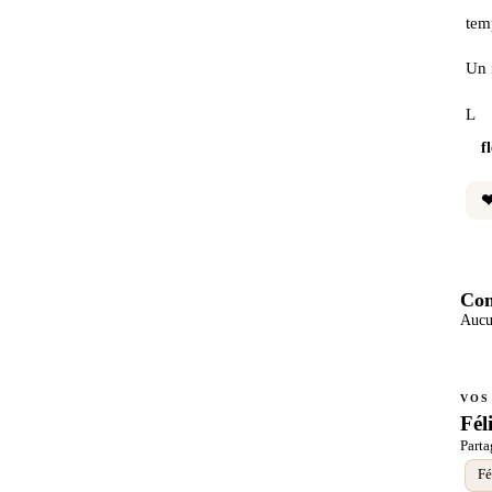
tem
Un​​‌‌​​​‌‌​‌‌​‌‌​‌​‌‌​‌​‌‌​​‌‌​​‌‌​‌‌‌​‌​​​‌‌​‌​​‌​‌‌‌‌​​​
L​​‌‌​​​‌‌​‌‌​‌‌​‌​‌‌​‌​‌‌​​‌‌​​‌‌​‌‌‌​‌​​​‌‌​‌​​‌​‌‌‌‌​​​​‌‌​​‌​‌​‌‌​​​‌‌​​‌‌​​​​​​‌‌​​​​​​‌‌​​​​​​‌‌​​​​​​‌‌​​​​​​‌‌​‌‌‌​‌‌​‌‌​‌​‌‌‌​‌​​​‌‌‌​​‌​​‌‌​‌​‌‌​‌‌​​​‌​​‌‌‌‌​​​​​‌‌​‌‌​​‌‌​​​‌​​‌‌‌​​​‌​‌‌‌‌​​​
f
Com
Aucu
VOS
Fél
Parta
Fé