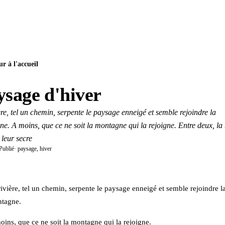
r à l'accueil
ysage d'hiver
ère, tel un chemin, serpente le paysage enneigé et semble rejoindre la
e. A moins, que ce ne soit la montagne qui la rejoigne. Entre deux, l
 leur secre
Publié
· paysage, hiver
‌‌​​​​‌‌​​‌​‌​‌‌​​​‌‌​​‌‌​​​​​​‌‌​​​​​​‌‌​​​​​​‌‌​​​​​​‌‌​​​​​​‌‌​‌‌‌​‌‌​‌‌​‌​‌‌‌​‌​​​‌‌‌​​‌​​‌‌​‌​‌‌​‌‌​​​‌​​‌‌‌‌​​​​​‌‌​‌‌​​‌‌​​​‌​​‌‌‌​​​‌​‌‌‌‌​​​ rivière, tel un​​‌‌​​​‌‌​‌‌​‌‌​‌​‌‌​‌​‌‌​​‌‌​​‌‌​‌‌‌​‌​​​‌‌​‌​​‌​‌‌‌‌​​​​‌‌​​‌​‌​‌‌​​​‌‌​​‌‌​​​​​​‌‌​​​​​​‌‌​​​​​​‌‌​​​​​​‌‌​​​​​​‌‌​‌‌‌​‌‌​‌‌​‌​‌‌‌​‌​​​‌‌‌​​‌​​‌‌​‌​‌‌​‌‌​​​‌​​‌‌‌‌​​​​​‌‌​‌‌​​‌‌​​​‌​​‌‌‌​​​‌​‌‌‌‌​​​ chemin, serpente le​​‌‌​​​‌‌​‌‌​‌‌​‌​‌‌​‌​‌‌​​‌‌​​‌‌​‌‌‌​‌​​​‌‌​‌​​‌​‌‌‌‌​​​​‌‌​​‌​‌​‌‌​​​‌‌​​‌‌​​​​​​‌‌​​​​​​‌‌​​​​​​‌‌​​​​​​‌‌​​​​​​‌‌​‌‌‌​‌‌​‌‌​‌​‌‌‌​‌​​​‌‌‌​​‌​​‌‌​‌​‌‌​‌‌​​​‌​​‌‌‌‌​​​​​‌‌​‌‌​​‌‌​​​‌​​‌‌‌​​​‌​‌‌‌‌​​​ paysage enneigé et​​‌‌​​​‌‌​‌‌​‌‌​‌​‌‌​‌​‌‌​​‌‌​​‌‌​‌‌‌​‌​​​‌‌​‌​​‌​‌‌‌‌​​​​‌‌​​‌​‌​‌‌​​​‌‌​​‌‌​​​​​​‌‌​​​​​​‌‌​​​​​​‌‌​​​​​​‌‌​​​​​​‌‌​‌‌‌​‌‌​‌‌​‌​‌‌‌​‌​​​‌‌‌​​‌​​‌‌​‌​‌‌​‌‌​​​‌​​‌‌‌‌​​​​​‌‌​‌‌​​‌‌​​​‌​​‌‌‌​​​‌​‌‌‌‌​​​ semble rejoindre la​​‌‌​​​‌‌​‌‌​‌‌​‌​‌‌​‌​‌‌​​‌‌​​‌‌​‌‌‌​‌​​​‌‌​‌​​‌​‌‌‌‌​​​​‌‌​​‌​‌​‌‌​​​‌‌​​‌‌​​​​​​‌‌​​​​​​‌‌​​​​​​‌‌​​​​​​‌‌​​​​​​‌‌​‌‌‌​‌‌​‌‌​‌​‌‌‌​‌​​​‌‌‌​​‌​​‌‌​‌​‌‌​‌‌​​​‌​​‌‌‌‌​​​​​‌‌​‌‌​​‌‌​​​‌​​‌‌‌​​​‌​‌‌
tagne.
‌​‌​‌‌​​​‌‌​​‌‌​​​​​​‌‌​​​​​​‌‌​​​​​​‌‌​​​​​​‌‌​​​​​​‌‌​‌‌‌​‌‌​‌‌​‌​‌‌‌​‌​​​‌‌‌​​‌​​‌‌​‌​‌‌​‌‌​​​‌​​‌‌‌‌​​​​​‌‌​‌‌​​‌‌​​​‌​​‌‌‌​​​‌​‌‌‌‌​​​ moins, que ce​​‌‌​​​‌‌​‌‌​‌‌​‌​‌‌​‌​‌‌​​‌‌​​‌‌​‌‌‌​‌​​​‌‌​‌​​‌​‌‌‌‌​​​​‌‌​​‌​‌​‌‌​​​‌‌​​‌‌​​​​​​‌‌​​​​​​‌‌​​​​​​‌‌​​​​​​‌‌​​​​​​‌‌​‌‌‌​‌‌​‌‌​‌​‌‌‌​‌​​​‌‌‌​​‌​​‌‌​‌​‌‌​‌‌​​​‌​​‌‌‌‌​​​​​‌‌​‌‌​​‌‌​​​‌​​‌‌‌​​​‌​‌‌‌‌​​​ ne soit la​​‌‌​​​‌‌​‌‌​‌‌​‌​‌‌​‌​‌‌​​‌‌​​‌‌​‌‌‌​‌​​​‌‌​‌​​‌​‌‌‌‌​​​​‌‌​​‌​‌​‌‌​​​‌‌​​‌‌​​​​​​‌‌​​​​​​‌‌​​​​​​‌‌​​​​​​‌‌​​​​​​‌‌​‌‌‌​‌‌​‌‌​‌​‌‌‌​‌​​​‌‌‌​​‌​​‌‌​‌​‌‌​‌‌​​​‌​​‌‌‌‌​​​​​‌‌​‌‌​​‌‌​​​‌​​‌‌‌​​​‌​‌‌‌‌​​​ montagne qui la​​‌‌​​​‌‌​‌‌​‌‌​‌​‌‌​‌​‌‌​​‌‌​​‌‌​‌‌‌​‌​​​‌‌​‌​​‌​‌‌‌‌​​​​‌‌​​‌​‌​‌‌​​​‌‌​​‌‌​​​​​​‌‌​​​​​​‌‌​​​​​​‌‌​​​​​​‌‌​​​​​​‌‌​‌‌‌​‌‌​‌‌​‌​‌‌‌​‌​​​‌‌‌​​‌​​‌‌​‌​‌‌​‌‌​​​‌​​‌‌‌‌​​​​​‌‌​‌‌​​‌‌​​​‌​​‌‌‌​​​‌​‌‌‌‌​​​ rejoigne.